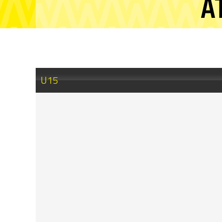
A
U15