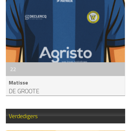
22
Matisse
DE GROOTE
Verdedigers