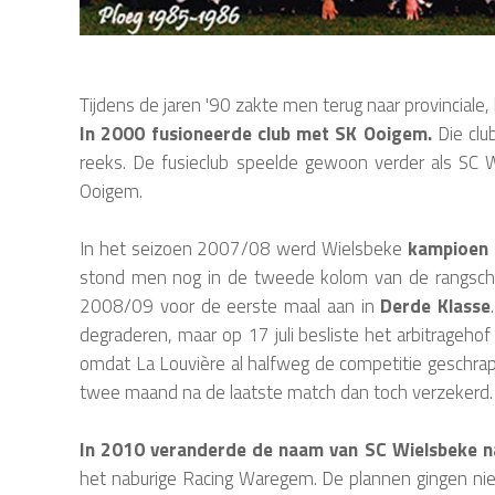
Tijdens de jaren '90 zakte men terug naar provinciale
In 2000 fusioneerde club met SK Ooigem.
Die clu
reeks. De fusieclub speelde gewoon verder als SC 
Ooigem.
In het seizoen 2007/08 werd Wielsbeke
kampioen 
stond men nog in de tweede kolom van de rangschi
2008/09 voor de eerste maal aan in
Derde Klasse
degraderen, maar op 17 juli besliste het arbitrageh
omdat La Louvière al halfweg de competitie geschr
twee maand na de laatste match dan toch verzekerd.
In 2010 veranderde de naam van SC Wielsbeke naa
het naburige Racing Waregem. De plannen gingen niet