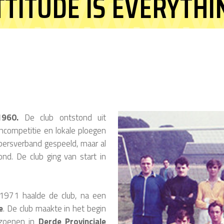
TTITUDE IS EVERYTHI
1960.
De club ontstond uit
encompetitie en lokale ploegen
bbersverband gespeeld, maar al
nd. De club ging van start in
 1971 haalde de club, na een
e
. De club maakte in het begin
izoenen in
Derde Provinciale