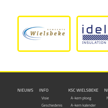
NIEUWS
INFO
KSC WIELSBEKE
N
Visie
A-kern ploeg
Geschiedenis
A-kern kalender