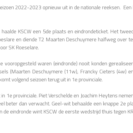
izoen 2022-2023 opnieuw uit in de nationale reeksen. Een b
sen haalde KSCW een 5de plaats en eindrondeticket. Het twee
 Roeslare en diende T2 Maarten Deschuymere halfweg over t
door SK Roeselare.
 vooropgesteld waren (eindronde) nooit konden gerealiseer
issels (Maarten Deschuymere (11w), Francky Cieters (4w) e
mt volgend seizoen terug uit in 1e provinciale.
in 1e provinciale. Piet Verschelde en Joachim Heytens neme
l beter dan verwacht. Geel-wit behaalde een knappe 2e pla
rt. In de eindronde wint KSCW de eerste wedstrijd thuis tege