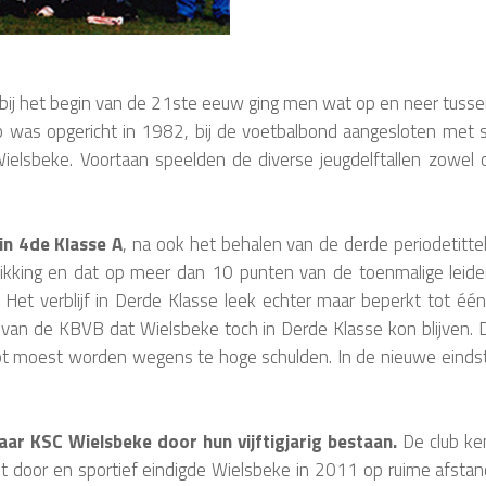
, bij het begin van de 21ste eeuw ging men wat op en neer tussen
b was opgericht in 1982, bij de voetbalbond aangesloten met 
Wielsbeke. Voortaan speelden de diverse jeugdelftallen zowel
in 4de Klasse A
, na ook het behalen van de derde periodetitte
kking en dat op meer dan 10 punten van de toenmalige leider
. Het verblijf in Derde Klasse leek echter maar beperkt tot éé
of van de KBVB dat Wielsbeke toch in Derde Klasse kon blijven.
apt moest worden wegens te hoge schulden. In de nieuwe eind
r KSC Wielsbeke door hun vijftigjarig bestaan.
De club ke
 door en sportief eindigde Wielsbeke in 2011 op ruime afstand