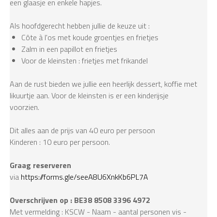
een glaasje en enkele hapjes.
Als hoofdgerecht hebben jullie de keuze uit :
Côte à l'os met koude groentjes en frietjes
Zalm in een papillot en frietjes
Voor de kleinsten : frietjes met frikandel
Aan de rust bieden we jullie een heerlijk dessert, koffie met
likuurtje aan. Voor de kleinsten is er een kinderijsje
voorzien.
Dit alles aan de prijs van 40 euro per persoon
Kinderen : 10 euro per persoon.
Graag reserveren
via
https://forms.gle/seeA8U6XnkKb6PL7A
Overschrijven op : BE38 8508 3396 4972
Met vermelding : KSCW - Naam - aantal personen vis -