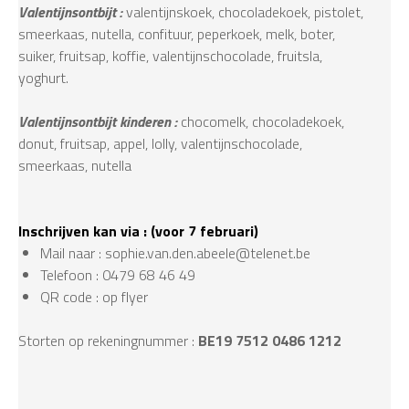
Valentijnsontbijt :
valentijnskoek, chocoladekoek, pistolet,
smeerkaas, nutella, confituur, peperkoek, melk, boter,
suiker, fruitsap, koffie, valentijnschocolade, fruitsla,
yoghurt.
Valentijnsontbijt kinderen :
chocomelk, chocoladekoek,
donut, fruitsap, appel, lolly, valentijnschocolade,
smeerkaas, nutella
Inschrijven kan via : (voor 7 februari)
Mail naar : sophie.van.den.abeele@telenet.be
Telefoon : 0479 68 46 49
QR code : op flyer
Storten op rekeningnummer :
BE19 7512 0486 1212