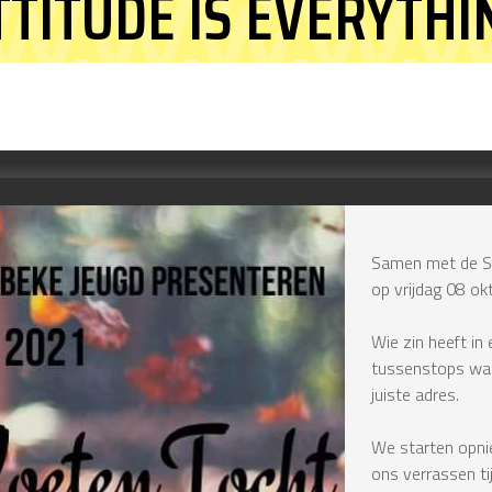
TTITUDE IS EVERYTHI
Samen met de Si
op vrijdag 08 o
Wie zin heeft in 
tussenstops waar
juiste adres.
We starten opni
ons verrassen ti