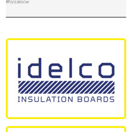
#forzakscw