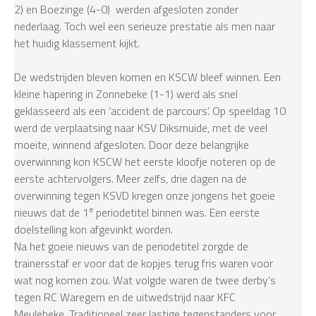
2) en Boezinge (4-0) werden afgesloten zonder
nederlaag. Toch wel een serieuze prestatie als men naar
het huidig klassement kijkt.
De wedstrijden bleven komen en KSCW bleef winnen. Een
kleine hapering in Zonnebeke (1-1) werd als snel
geklasseerd als een ‘accident de parcours’. Op speeldag 10
werd de verplaatsing naar KSV Diksmuide, met de veel
moeite, winnend afgesloten. Door deze belangrijke
overwinning kon KSCW het eerste kloofje noteren op de
eerste achtervolgers. Meer zelfs, drie dagen na de
overwinning tegen KSVD kregen onze jongens het goeie
e
nieuws dat de 1
periodetitel binnen was. Een eerste
doelstelling kon afgevinkt worden.
Na het goeie nieuws van de periodetitel zorgde de
trainersstaf er voor dat de kopjes terug fris waren voor
wat nog komen zou. Wat volgde waren de twee derby’s
tegen RC Waregem en de uitwedstrijd naar KFC
Meulebeke. Traditioneel zeer lastige tegenstanders voor