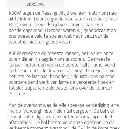
VERSLAG
KSCW tegen de Rassing. Altijd wel een match om naar
uit te kijken. Door de goede resultaten in de beker van
België werd de wedstrijd verschoven naar een
donderdagavond. Hierdoor waren wij genoodzaakt op
ons tweede veld te spelen wat het niveau van de
wedstrijd niet ten goede kwam.
KSCW creeërde de meeste kansen, het waren onze
buren die er in slaagden om te scoren. De meeste
kansen noteerden we in de eerste helft. Jarne vond
de bezoekende doelman op z'n weg. Tibo zijn bal viel
net iets te laat naar beneden, Edouard koos na mooi
voorbereidend werk van Jarne de verkeerde hoek en
tot slot trapte Jarne de beste kans over de kooi van
Santens.
Aan de overkant was de Wielsbeekse verdediging ene
Tjardo Vanderghinste helemaal vergeten. De bal viel
ietwat onhandig voor zijn voeten waarna hij op doel
afstoomde. De bal botste voor onze doelman op de
verkeerde moment, waardoor de 0-1 in de korte hoek