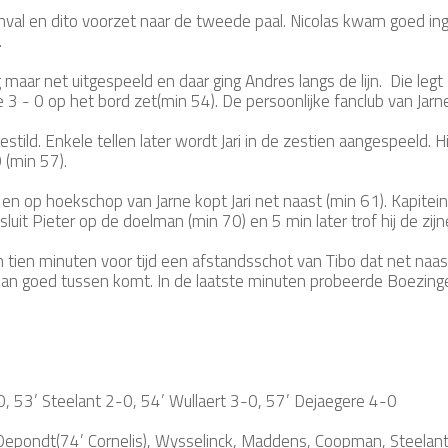
val en dito voorzet naar de tweede paal. Nicolas kwam goed i
.
aar net uitgespeeld en daar ging Andres langs de lijn. Die legt 
3 - 0 op het bord zet(min 54). De persoonlijke fanclub van Jarne 
tild. Enkele tellen later wordt Jari in de zestien aangespeeld. H
 (min 57).
en op hoekschop van Jarne kopt Jari net naast (min 61). Kapit
luit Pieter op de doelman (min 70) en 5 min later trof hij de zijn
tien minuten voor tijd een afstandsschot van Tibo dat net naas
an goed tussen komt. In de laatste minuten probeerde Boezing
 53’ Steelant 2-0, 54’ Wullaert 3-0, 57’ Dejaegere 4-0
ondt(74’ Cornelis), Wysselinck, Maddens, Coopman, Steelant, 