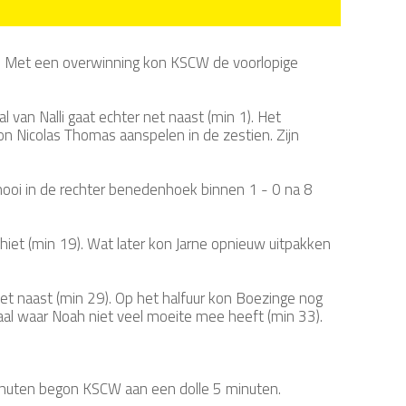
. Met een overwinning kon KSCW de voorlopige
van Nalli gaat echter net naast (min 1). Het
on Nicolas Thomas aanspelen in de zestien. Zijn
 mooi in de rechter benedenhoek binnen 1 - 0 na 8
iet (min 19). Wat later kon Jarne opnieuw uitpakken
 net naast (min 29). Op het halfuur kon Boezinge nog
aal waar Noah niet veel moeite mee heeft (min 33).
minuten begon KSCW aan een dolle 5 minuten.