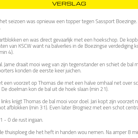
VERSLAG
 het seizoen was opnieuw een topper tegen Sassport Boezinge
n.
tblokken en was direct gevaarlijk met een hoekschop. De kopbal 
hten van KSCW want na balverlies in de Boezingse verdediging k
min 4).
al. Jarne draait mooi weg van zijn tegenstander en schiet de bal
porters konden de eerste keer juichen.
et een voorzet op Thomas die met een halve omhaal net over sch
De doelman kon de bal uit de hoek slaan (min 21).
inks krijgt Thomas de bal mooi voor doel. Jari kopt zijn voorzet
hot afblokken (min 31). Even later Brogniez met een schot centr
 - 0 de rust ingaan.
k de thuisploeg die het heft in handen wou nemen. Na amper 8 