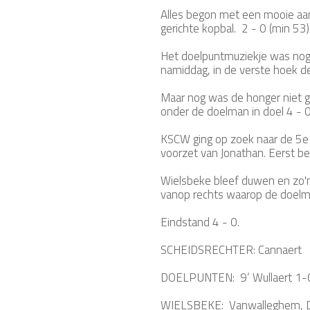
Alles begon met een mooie aan
gerichte kopbal. 2 - 0 (min 53)
Het doelpuntmuziekje was nog m
namiddag, in de verste hoek de 
Maar nog was de honger niet ges
onder de doelman in doel 4 - 0
KSCW ging op zoek naar de 5e 
voorzet van Jonathan. Eerst bes
Wielsbeke bleef duwen en zo'n 
vanop rechts waarop de doelm
Eindstand 4 - 0.
SCHEIDSRECHTER: Cannaert
DOELPUNTEN: 9’ Wullaert 1-0,
WIELSBEKE: Vanwalleghem, Dep