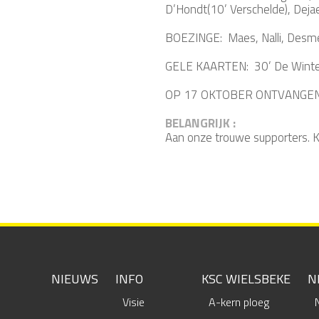
D’Hondt(10’ Verschelde), Deja
BOEZINGE: Maes, Nalli, Desmet
GELE KAARTEN: 30’ De Winter,
OP 17 OKTOBER ONTVANGEN
BELANGRIJK :
Aan onze trouwe supporters. 
NIEUWS
INFO
KSC WIELSBEKE
N
Visie
A-kern ploeg