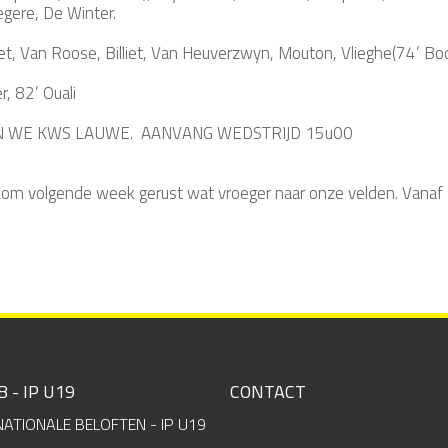
egere, De Winter.
, Van Roose, Billiet, Van Heuverzwyn, Mouton, Vlieghe(74’ Boon
 82’ Ouali
 WE KWS LAUWE. AANVANG WEDSTRIJD 15u00
Kom volgende week gerust wat vroeger naar onze velden. Vanaf 
B - IP U19
CONTACT
NATIONALE BELOFTEN - IP U19