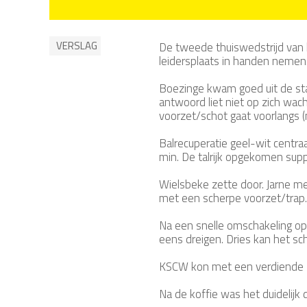
VERSLAG
De tweede thuiswedstrijd van
leidersplaats in handen neme
Boezinge kwam goed uit de star
antwoord liet niet op zich wac
voorzet/schot gaat voorlangs (
Balrecuperatie geel-wit centra
min. De talrijk opgekomen sup
Wielsbeke zette door. Jarne m
met een scherpe voorzet/trap. 
Na een snelle omschakeling op l
eens dreigen. Dries kan het sc
KSCW kon met een verdiende 1
Na de koffie was het duidelij