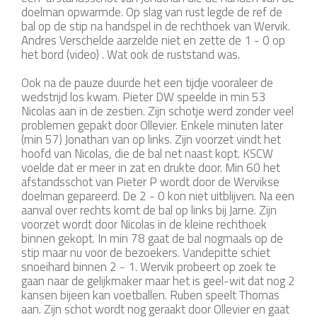
doelman opwarmde. Op slag van rust legde de ref de
bal op de stip na handspel in de rechthoek van Wervik.
Andres Verschelde aarzelde niet en zette de 1 - 0 op
het bord (video) . Wat ook de ruststand was.
Ook na de pauze duurde het een tijdje vooraleer de
wedstrijd los kwam. Pieter DW speelde in min 53
Nicolas aan in de zestien. Zijn schotje werd zonder veel
problemen gepakt door Ollevier. Enkele minuten later
(min 57) Jonathan van op links. Zijn voorzet vindt het
hoofd van Nicolas, die de bal net naast kopt. KSCW
voelde dat er meer in zat en drukte door. Min 60 het
afstandsschot van Pieter P wordt door de Wervikse
doelman gepareerd. De 2 - 0 kon niet uitblijven. Na een
aanval over rechts komt de bal op links bij Jarne. Zijn
voorzet wordt door Nicolas in de kleine rechthoek
binnen gekopt. In min 78 gaat de bal nogmaals op de
stip maar nu voor de bezoekers. Vandepitte schiet
snoeihard binnen 2 - 1. Wervik probeert op zoek te
gaan naar de gelijkmaker maar het is geel-wit dat nog 2
kansen bijeen kan voetballen. Ruben speelt Thomas
aan. Zijn schot wordt nog geraakt door Ollevier en gaat