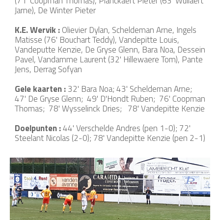
(71' Coopman Thomas), Planckaert Pieter (63' Wullaert
Jarne), De Winter Pieter
K.E. Wervik :
Olievier Dylan, Scheldeman Arne, Ingels
Matisse (76' Bouchart Teddy), Vandepitte Louis,
Vandeputte Kenzie, De Gryse Glenn, Bara Noa, Dessein
Pavel, Vandamme Laurent (32' Hillewaere Tom), Pante
Jens, Derrag Sofyan
Gele kaarten :
32' Bara Noa; 43' Scheldeman Arne;
47' De Gryse Glenn; 49' D'Hondt Ruben; 76' Coopman
Thomas; 78' Wysselinck Dries; 78' Vandepitte Kenzie
Doelpunten :
44' Verschelde Andres (pen 1-0); 72'
Steelant Nicolas (2-0); 78' Vandepitte Kenzie (pen 2-1)