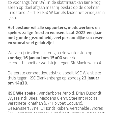
zo voorlangs (min 84). In de slotminuut kan Jarne nog
alleen op doel afgaan maar hij besluit op de doelman.
Eindstand 2 - 1 en KSCW kan als leider het eindejaar in
gaan.
Het bestuur wil alle supporters, medewerkers en
spelers zalige feesten wensen. Laat 2022 een jaar
met goede gezondheid, veel persoonlijke succesen
en vooral veel geluk zijn!
We zien jullie allemaal terug na de winterstop op
zondag 16 januari om 15u00
voor de
vriendschappelijke wedstrijd tegen SK Munkzwalm A.
De eerste competitiewedstrijd speelt KSC Wielsbeke
thuis tegen KSC Blankenberge op zondag
23 januari
om 14u30
.
KSC Wielsbeke :
Vandenborre Arnold, Brian Dupondt,
Wysselinck Dries, Maddens Glenn, Steelant Nicolas,
Verstraete Jonathan (87' Holvoet Edouard),
Beeuwsaert Arne, D'Hondt Ruben, Verschelde Andres