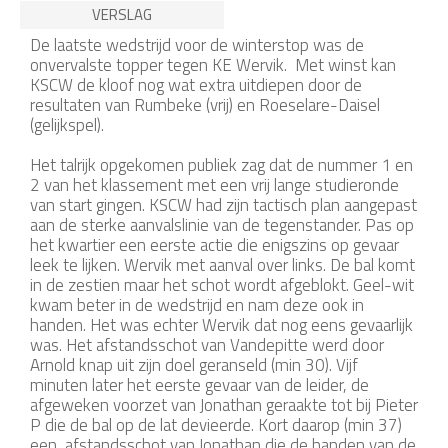
VERSLAG
De laatste wedstrijd voor de winterstop was de
onvervalste topper tegen KE Wervik. Met winst kan
KSCW de kloof nog wat extra uitdiepen door de
resultaten van Rumbeke (vrij) en Roeselare-Daisel
(gelijkspel).
Het talrijk opgekomen publiek zag dat de nummer 1 en
2 van het klassement met een vrij lange studieronde
van start gingen. KSCW had zijn tactisch plan aangepast
aan de sterke aanvalslinie van de tegenstander. Pas op
het kwartier een eerste actie die enigszins op gevaar
leek te lijken. Wervik met aanval over links. De bal komt
in de zestien maar het schot wordt afgeblokt. Geel-wit
kwam beter in de wedstrijd en nam deze ook in
handen. Het was echter Wervik dat nog eens gevaarlijk
was. Het afstandsschot van Vandepitte werd door
Arnold knap uit zijn doel geranseld (min 30). Vijf
minuten later het eerste gevaar van de leider, de
afgeweken voorzet van Jonathan geraakte tot bij Pieter
P die de bal op de lat devieerde. Kort daarop (min 37)
een afstandsschot van Jonathan die de handen van de