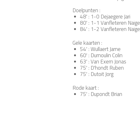
Doelpunten :
48' : 1-0 Dejaegere Jari
80' : 1-1 Vanfleteren Naigel
84' : 1-2 Vanfleteren Naigel
Gele kaarten :
54' : Wullaert Jarne
60' : Dumoulin Colin
63' : Van Exem Jonas
75' : D'hondt Ruben
75' : Dutoit Jorg
Rode kaart :
75' : Dupondt Brian