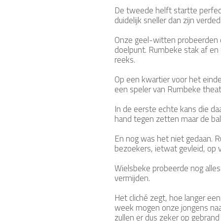
De tweede helft startte perfec
duidelijk sneller dan zijn verd
Onze geel-witten probeerden o
doelpunt. Rumbeke stak af en 
reeks.
Op een kwartier voor het eind
een speler van Rumbeke theatra
In de eerste echte kans die da
hand tegen zetten maar de bal
En nog was het niet gedaan. Ru
bezoekers, ietwat gevleid, o
Wielsbeke probeerde nog alles
vermijden.
Het cliché zegt, hoe langer ee
week mogen onze jongens naar 
zullen er dus zeker op gebrand