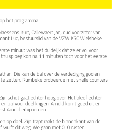
e op het programma.
aessens Kürt, Callewaert Jan, oud voorzitter van
omant Luc, bestuurslid van de VZW KSC Wielsbeke
e minuut was het duidelijk dat ze er vol voor
 thuisploeg kon na 11 minuten toch voor het eerste
athan. Die kan de bal over de verdediging gooien
d te zetten. Rumbeke probeerde met snelle counters
Zijn schot gaat echter hoog over. Het bleef echter
n bal voor doel krijgen. Arnold komt goed uit en
est Arnold erbij nemen.
ten op doel. Zijn trapt raakt de binnenkant van de
f wuift dit weg. We gaan met 0-0 rusten.