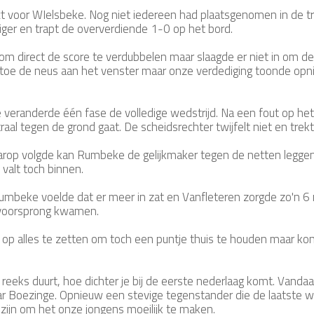
t voor WIelsbeke. Nog niet iedereen had plaatsgenomen in de tri
ediger en trapt de oververdiende 1-0 op het bord.
m direct de score te verdubbelen maar slaagde er niet in om d
toe de neus aan het venster maar onze verdediging toonde opn
e veranderde één fase de volledige wedstrijd. Na een fout op h
al tegen de grond gaat. De scheidsrechter twijfelt niet en trekt
arop volgde kan Rumbeke de gelijkmaker tegen de netten leggen. 
 valt toch binnen.
mbeke voelde dat er meer in zat en Vanfleteren zorgde zo'n 6 min
p voorsprong kwamen.
 op alles te zetten om toch een puntje thuis te houden maar ko
n reeks duurt, hoe dichter je bij de eerste nederlaag komt. Vand
Boezinge. Opnieuw een stevige tegenstander die de laatste we
 zijn om het onze jongens moeilijk te maken.