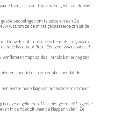
bune toen Jari in de diepte werd gestuurd. Hij was
e goede bedoelingen om te zetten in een 2e
ieuw waarom ze de minst gepasseerde zijn uit de
et middenveld ontstond een schermutseling waarbij
 de rode kaart voor Brain. Een zeer zware sanctie!
Vanfleteren trapt op doel, Arnold kan er nog zijn
uten voor tijd er in zijn eentje voor dat de
n een eerste nederlaag van het seizoen niet meer
aag is deze er gekomen. Maar niet getreurd! Volgende
ken in de hoek zit waar de klappen vallen. Ze