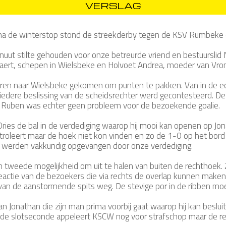
VERSLAG
d na de winterstop stond de streekderby tegen de KSV Rumbek
uut stilte gehouden voor onze betreurde vriend en bestuurslid N
waert, schepen in Wielsbeke en Holvoet Andrea, moeder van Vr
n naar Wielsbeke gekomen om punten te pakken. Van in de eerst
 iedere beslissing van de scheidsrechter werd gecontesteerd. De
n Ruben was echter geen probleem voor de bezoekende goalie.
ries de bal in de verdediging waarop hij mooi kan openen op Jon
ntroleert maar de hoek niet kon vinden en zo de 1-0 op het bor
 werden vakkundig opgevangen door onze verdediging.
en tweede mogelijkheid om uit te halen van buiten de rechthoek. 
eactie van de bezoekers die via rechts de overlap kunnen maken e
van de aanstormende spits weg. De stevige por in de ribben mo
van Jonathan die zijn man prima voorbij gaat waarop hij kan beslui
de slotseconde appeleert KSCW nog voor strafschop maar de re