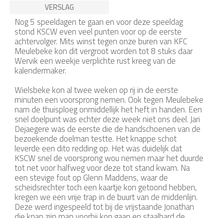
VERSLAG
Nog 5 speeldagen te gaan en voor deze speeldag
stond KSCW even veel punten voor op de eerste
achtervolger. Mits winst tegen onze buren van KFC
Meulebeke kon dit vergroot worden tot 8 stuks daar
Wervik een weekje verplichte rust kreeg van de
kalendermaker.
Wielsbeke kon al twee weken op rij in de eerste
minuten een voorsprong nemen. Ook tegen Meulebeke
nam de thuisploeg onmiddellijk het heft in handen. Een
snel doelpunt was echter deze week niet ons deel. Jari
Dejaegere was de eerste die de handschoenen van de
bezoekende doelman testte. Het knappe schot
leverde een dito redding op. Het was duidelijk dat
KSCW snel de voorsprong wou nemen maar het duurde
tot net voor halfweg voor deze tot stand kwam. Na
een stevige fout op Glenn Maddens, waar de
scheidsrechter toch een kaartje kon getoond hebben,
kregen we een vrije trap in de buurt van de middenlijn.
Deze werd ingespeeld tot bij de vrijstaande Jonathan
die knap zijn man voorbij kon gaan en staalhard de