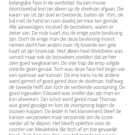
belangrijke fase in de wedstrijd. Na een mooie
doorsteekbal kon Jari alleen op de doelman afgaan. Die
kwam ver uit zijn doel en beroerde, buiten de 16m, de
bal met de hand en nam daarbij Jari mee ten gronde.
Alle aanwezigen, inculsief de bezoekers, waren er
zeker van. De rode kaart zou de enige juiste beslissing
zijn. Doch de enige man die deze beslissing moest
nemen dacht hier anders over. Hij toverde een gele
kaart uit zijn broekzak. NIet alleen heel Wielsbeke was
verrast maar ook de bezoekers voelden dat ze hier
zeer goed wegkwamen. De vrije trap die erop volgde
creërde geen gevaar. Toch was deze fase het begin van
een spervuur aan kansen. De ene kans na de andere
werd gemist of goed gered door de doelman. Halfweg
de tweede helft dan toch de verdiende voorsprong. De
goed ingevallen Edouard was sneller dan zijn man en
kon afwerken. Zijn schot werd gered maar Thomas
was goed gevolgd en kon de voorsprong tegen de
touwen koppen. De leider in het klassement bleef de
kansen verzamelen maar verzuimde om de score
verder uit te diepen. Het bleeft opletten voor de
counter van Meulebeke die toch af en toe gevaarlijk