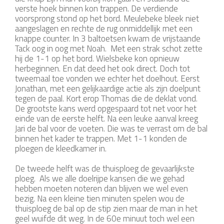
verste hoek binnen kon trappen. De verdiende
voorsprong stond op het bord. Meulebeke bleek niet
aangeslagen en rechte de rug onmiddellijk met een
knappe counter. In 3 baltoetsen kwam de vrijstaande
Tack oog in oog met Noah. Met een strak schot zette
hij de 1-1 op het bord. Wielsbeke kon opnieuw
herbeginnen. En dat deed het ook direct. Doch tot
tweemaal toe vonden we echter het doelhout. Eerst
Jonathan, met een gelijkaardige actie als zijn doelpunt
tegen de paal. Kort erop Thomas die de deklat vond.
De grootste kans werd opgespaard tot net voor het
einde van de eerste helft. Na een leuke aanval kreeg
Jari de bal voor de voeten. Die was te verrast om de bal
binnen het kader te trappen. Met 1-1 konden de
ploegen de kleedkamer in.
De tweede helft was de thuisploeg de gevaarlijkste
ploeg. Als we alle doelrijpe kansen die we gehad
hebben moeten noteren dan blijven we wel even
bezig. Na een kleine tien minuten spelen wou de
thuisploeg de bal op de stip zien maar de man in het
geel wuifde dit weg. In de 60e minuut toch wel een