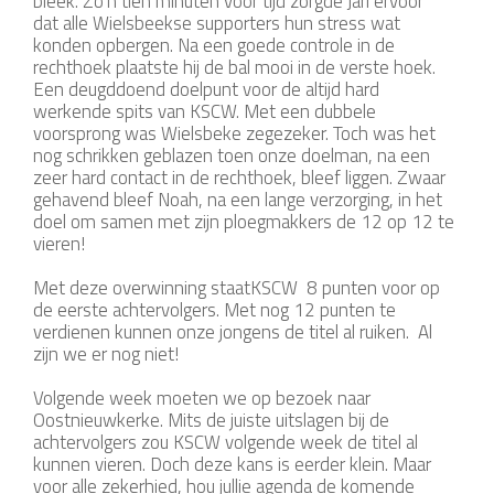
bleek. Zo'n tien minuten voor tijd zorgde Jari ervoor
dat alle Wielsbeekse supporters hun stress wat
konden opbergen. Na een goede controle in de
rechthoek plaatste hij de bal mooi in de verste hoek.
Een deugddoend doelpunt voor de altijd hard
werkende spits van KSCW. Met een dubbele
voorsprong was Wielsbeke zegezeker. Toch was het
nog schrikken geblazen toen onze doelman, na een
zeer hard contact in de rechthoek, bleef liggen. Zwaar
gehavend bleef Noah, na een lange verzorging, in het
doel om samen met zijn ploegmakkers de 12 op 12 te
vieren!
Met deze overwinning staatKSCW 8 punten voor op
de eerste achtervolgers. Met nog 12 punten te
verdienen kunnen onze jongens de titel al ruiken. Al
zijn we er nog niet!
Volgende week moeten we op bezoek naar
Oostnieuwkerke. Mits de juiste uitslagen bij de
achtervolgers zou KSCW volgende week de titel al
kunnen vieren. Doch deze kans is eerder klein. Maar
voor alle zekerhied, hou jullie agenda de komende