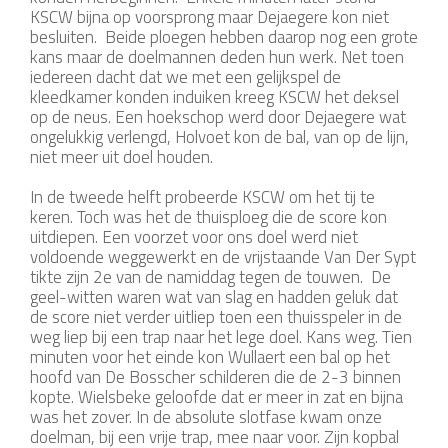
KSCW bijna op voorsprong maar Dejaegere kon niet
besluiten. Beide ploegen hebben daarop nog een grote
kans maar de doelmannen deden hun werk. Net toen
iedereen dacht dat we met een gelijkspel de
kleedkamer konden induiken kreeg KSCW het deksel
op de neus. Een hoekschop werd door Dejaegere wat
ongelukkig verlengd, Holvoet kon de bal, van op de lijn,
niet meer uit doel houden.
In de tweede helft probeerde KSCW om het tij te
keren. Toch was het de thuisploeg die de score kon
uitdiepen. Een voorzet voor ons doel werd niet
voldoende weggewerkt en de vrijstaande Van Der Sypt
tikte zijn 2e van de namiddag tegen de touwen. De
geel-witten waren wat van slag en hadden geluk dat
de score niet verder uitliep toen een thuisspeler in de
weg liep bij een trap naar het lege doel. Kans weg. Tien
minuten voor het einde kon Wullaert een bal op het
hoofd van De Bosscher schilderen die de 2-3 binnen
kopte. Wielsbeke geloofde dat er meer in zat en bijna
was het zover. In de absolute slotfase kwam onze
doelman, bij een vrije trap, mee naar voor. Zijn kopbal