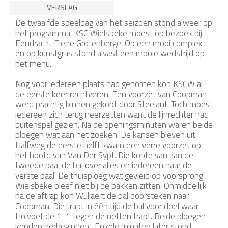
VERSLAG
De twaalfde speeldag van het seizoen stond alweer op
het programma. KSC Wielsbeke moest op bezoek bij
Eendracht Elene Grotenberge. Op een mooi complex
en op kunstgras stond alvast een mooie wedstrijd op
het menu.
Nog voor iedereen plaats had genomen kon KSCW al
de eerste keer rechtveren. Een voorzet van Coopman
werd prachtig binnen gekopt door Steelant. Toch moest
iedereen zich terug neerzetten want de lijnrechter had
buitenspel gezien. Na de openingsminuten waren beide
ploegen wat aan het zoeken. De kansen bleven uit.
Halfweg de eerste helft kwam een verre voorzet op
het hoofd van Van Der Sypt. Die kopte van aan de
tweede paal de bal over alles en iedereen naar de
verste paal. De thuisploeg wat gevleid op voorsprong.
Wielsbeke bleef niet bij de pakken zitten. Onmiddellijk
na de aftrap kon Wullaert de bal doorsteken naar
Coopman. Die trapt in één tijd de bal voor doel waar
Holvoet de 1-1 tegen de netten trapt. Beide ploegen
konden herbeginnen. Enkele minuten later stond