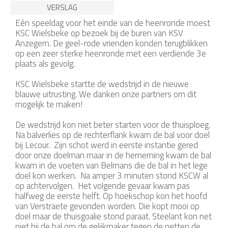
VERSLAG
Eén speeldag voor het einde van de heenronde moest
KSC Wielsbeke op bezoek bij de buren van KSV
Anzegem. De geel-rode vrienden konden terugblikken
op een zeer sterke heenronde met een verdiende 3e
plaats als gevolg.
KSC Wielsbeke startte de wedstrijd in de nieuwe
blauwe uitrusting. We danken onze partners om dit
mogelijk te maken!
De wedstrijd kon niet beter starten voor de thuisploeg.
Na balverlies op de rechterflank kwam de bal voor doel
bij Lecour. Zijn schot werd in eerste instantie gered
door onze doelman maar in de herneming kwam de bal
kwam in de voeten van Belmans die de bal in het lege
doel kon werken. Na amper 3 minuten stond KSCW al
op achtervolgen. Het volgende gevaar kwam pas
halfweg de eerste helft. Op hoekschop kon het hoofd
van Verstraete gevonden worden. Die kopt mooi op
doel maar de thuisgoalie stond paraat. Steelant kon net
niet bij de bal om de gelijkmaker tegen de netten de