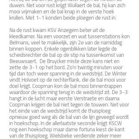
duwen. Net voor rust krijgt Wullaert de bal, hij kan zich
mooi vrijmaken en de bal knap in de verste hoek
krullen. Met 1-1 konden beide ploegen de rust in.
Na de rust kwam KSV Anzegem beter uit de
kleedkamer. Na een voorzet en wat tussenstations kon
Belmans, veel te makkelijk, zijn 2e van de namiddag
binnen koppen. Enkele ogenblikken later legde de
scheidsrechter de bal op de stip na tussenkomst van
Beeuwsaert. De Bruycker miste deze kans niet en
zette de 3-1 op het bord. Zo'n twintig minuten voor
tijd dan toch weer spanning in de wedstrijd. De Winter
vindt Holvoet op de rechterflank, die de bal mooi voor
doel krijgt. Coopman kon de bal mooi binnentrappen
waardoor de spanning terug in de wedstrijd zit. De 3-3
hangt in de lucht maar eerste Verstraete en daarna
Coopman krijgen de bal niet tegen de touwen. Net voor
het einde van de wedstrijd komt de thuisploeg
opnieuw goed weg als de bal van de lijn geveegd wordt
in hoekschop. In de allerlaatste seconde krijgt KSCW
nog een hoekschop maar dame fortuna kiest de kant
van de thuisploeg. Wielsbeke verdiende zeker meer