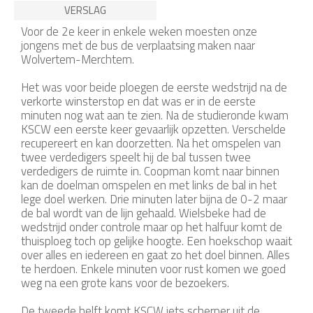
VERSLAG
Voor de 2e keer in enkele weken moesten onze
jongens met de bus de verplaatsing maken naar
Wolvertem-Merchtem.
Het was voor beide ploegen de eerste wedstrijd na de
verkorte winsterstop en dat was er in de eerste
minuten nog wat aan te zien. Na de studieronde kwam
KSCW een eerste keer gevaarlijk opzetten. Verschelde
recupereert en kan doorzetten. Na het omspelen van
twee verdedigers speelt hij de bal tussen twee
verdedigers de ruimte in. Coopman komt naar binnen
kan de doelman omspelen en met links de bal in het
lege doel werken. Drie minuten later bijna de 0-2 maar
de bal wordt van de lijn gehaald. Wielsbeke had de
wedstrijd onder controle maar op het halfuur komt de
thuisploeg toch op gelijke hoogte. Een hoekschop waait
over alles en iedereen en gaat zo het doel binnen. Alles
te herdoen. Enkele minuten voor rust komen we goed
weg na een grote kans voor de bezoekers.
De tweede helft komt KSCW iets scherper uit de