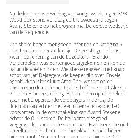
Na de knappe overwinning van vorige week tegen KVK
Westhoek stond vandaag de thuiswedstrijd tegen
Avanti Stekene op het programma. De eerste wedstrijd
van de 2e periode.
Wielsbeke begon met goede intenties en kreeg na 5
minuten al een eerste kansje. De eerste grote kans
kwam op rekening van de bezoekers. Brandon
Vanderbeken was echter goed uitgekomen en kon de
bal uit de voeten halen. Wielsbeke reageert met knap
schot van Jari Dejaegere, de keeper tikt over. Enkele
ogenblikken later stuurt Arne Beeuwsaert op de
vuisten van de doelman. Op het half uur stuurt Alessio
Van den Broucke Jari weg. Hij kan alleen op de doelman
gaan met 2 opzittende verdedigers in de rug. De
doelman kan echter met een ultieme reflex de 1-0
voorkomen. In de omschakeling kan Avanti Stekene
echter de 0-1 scoren. De bal wordt niet goed
weggewerkt, komt in de voeten van Franssens die niet
aarzelt en de bal buiten het bereik van Vanderbeken
binnen trapt. Vijf minuten voor de rust bijna de 0-2