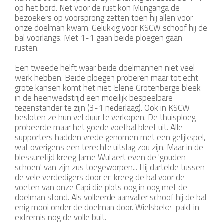
op het bord. Net voor de rust kon Munganga de
bezoekers op voorsprong zetten toen hij allen voor
onze doelman kwam. Gelukkig voor KSCW schoof hij de
bal voorlangs. Met 1-1 gaan beide ploegen gaan
rusten.
Een tweede helft waar beide doelmannen niet veel
werk hebben. Beide ploegen proberen maar tot echt
grote kansen komt het niet. Elene Grotenberge bleek
in de heenwedstrijd een moeilijk bespeelbare
tegenstander te zijn (3-1 nederlaag). Ook in KSCW
besloten ze hun vel duur te verkopen. De thuisploeg
probeerde maar het goede voetbal bleef uit. Alle
supporters hadden vrede genomen met een gelijkspel,
wat overigens een terechte uitslag zou zijn. Maar in de
blessuretijd kreeg Jarne Wullaert even de 'gouden
schoen' van zijn zus toegeworpen... Hij dartelde tussen
de vele verdedigers door en kreeg de bal voor de
voeten van onze Capi die plots oog in oog met de
doelman stond. Als volleerde aanvaller schoof hij de bal
enig mooi onder de doelman door. Wielsbeke pakt in
extremis nog de volle buit.