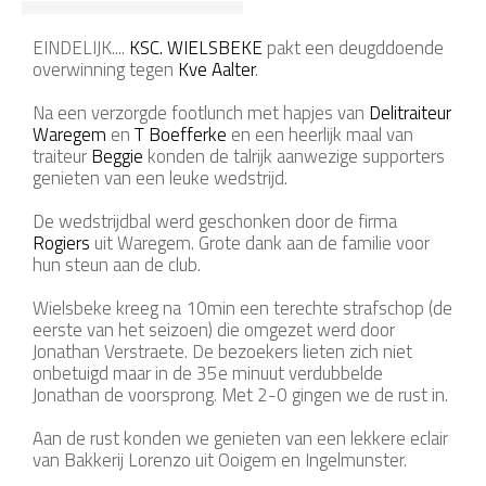
EINDELIJK....
KSC. WIELSBEKE
pakt een deugddoende
overwinning tegen
Kve Aalter
.
Na een verzorgde footlunch met hapjes van
Delitraiteur
Waregem
en
T Boefferke
en een heerlijk maal van
traiteur
Beggie
konden de talrijk aanwezige supporters
genieten van een leuke wedstrijd.
De wedstrijdbal werd geschonken door de firma
Rogiers
uit Waregem. Grote dank aan de familie voor
hun steun aan de club.
Wielsbeke kreeg na 10min een terechte strafschop (de
eerste van het seizoen) die omgezet werd door
Jonathan Verstraete. De bezoekers lieten zich niet
onbetuigd maar in de 35e minuut verdubbelde
Jonathan de voorsprong. Met 2-0 gingen we de rust in.
Aan de rust konden we genieten van een lekkere eclair
van Bakkerij Lorenzo uit Ooigem en Ingelmunster.