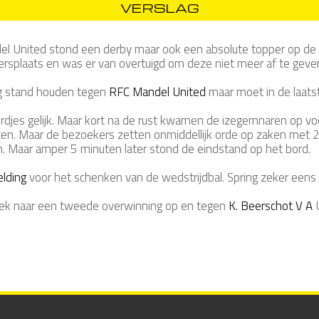
VERSLAG
el United stond een derby maar ook een absolute topper op de
ersplaats en was er van overtuigd om deze niet meer af te geve
g stand houden tegen
RFC Mandel United
maar moet in de laats
ordjes gelijk. Maar kort na de rust kwamen de izegemnaren op v
ten. Maar de bezoekers zetten onmiddellijk orde op zaken met 2
n. Maar amper 5 minuten later stond de eindstand op het bord.
elding
voor het schenken van de wedstrijdbal. Spring zeker eens 
ek naar een tweede overwinning op en tegen
K. Beerschot V A