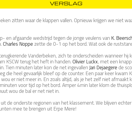
VERSLAG
 hoeken zitten waar de klappen vallen. Opnieuw krijgen we niet
 op- en afgaande wedstrijd tegen de jonge veulens van
K. Beersc
n.
Charles Noppe
zette de 0-1 op het bord. Wat ook de ruststand
 terugkerende Vanderbeken, zich te onderscheiden wanneer hij k
am KSCW terug het heft in handen.
Olivier Luckx
, met een knappe 
in. Tien minuten later kon de net ingevallen
Jari Dejaegere
de sco
loeg die heel gevaarlijk bleef op de counter. Een paar keer kwa
u er niet meer in. En zoals altijd, als je het zelf niet afmaakt k
inuten voor tijd op het bord. Amper 4min later klom de thuispl
uut wou de bal er net niet in.
t de onderste regionen van het klassement. We blijven echter s
nten mee te brengen uit Erpe Mere!