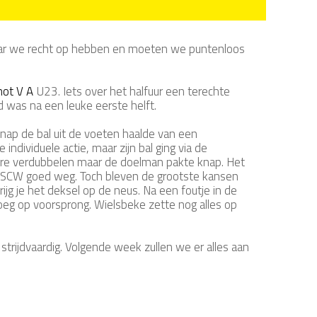
 waar we recht op hebben en moeten we puntenloos
hot V A
U23. Iets over het halfuur een terechte
 was na een leuke eerste helft.
nap de bal uit de voeten haalde van een
individuele actie, maar zijn bal ging via de
re verdubbelen maar de doelman pakte knap. Het
m KSCW goed weg. Toch bleven de grootste kansen
rijg je het deksel op de neus. Na een foutje in de
oeg op voorsprong. Wielsbeke zette nog alles op
trijdvaardig. Volgende week zullen we er alles aan