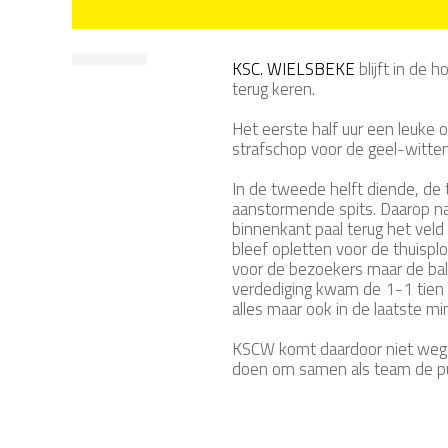
KSC. WIELSBEKE
blijft in de
terug keren.
Het eerste half uur een leuke
strafschop voor de geel-witte
In de tweede helft diende, de
aanstormende spits. Daarop n
binnenkant paal terug het veld 
bleef opletten voor de thuisp
voor de bezoekers maar de bal wo
verdediging kwam de 1-1 tien m
alles maar ook in de laatste min
KSCW komt daardoor niet weg ui
doen om samen als team de pu