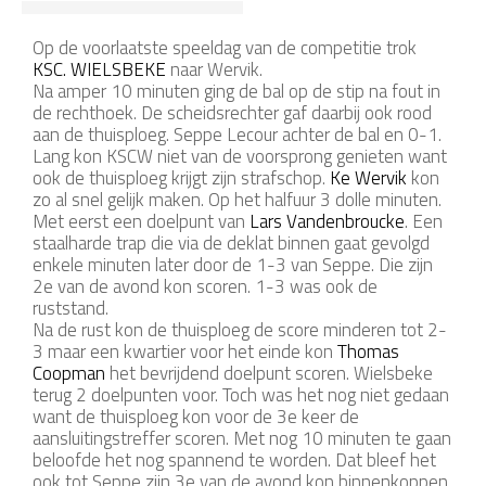
Op de voorlaatste speeldag van de competitie trok
KSC. WIELSBEKE
naar Wervik.
Na amper 10 minuten ging de bal op de stip na fout in
de rechthoek. De scheidsrechter gaf daarbij ook rood
aan de thuisploeg. Seppe Lecour achter de bal en 0-1.
Lang kon KSCW niet van de voorsprong genieten want
ook de thuisploeg krijgt zijn strafschop.
Ke Wervik
kon
zo al snel gelijk maken. Op het halfuur 3 dolle minuten.
Met eerst een doelpunt van
Lars Vandenbroucke
. Een
staalharde trap die via de deklat binnen gaat gevolgd
enkele minuten later door de 1-3 van Seppe. Die zijn
2e van de avond kon scoren. 1-3 was ook de
ruststand.
Na de rust kon de thuisploeg de score minderen tot 2-
3 maar een kwartier voor het einde kon
Thomas
Coopman
het bevrijdend doelpunt scoren. Wielsbeke
terug 2 doelpunten voor. Toch was het nog niet gedaan
want de thuisploeg kon voor de 3e keer de
aansluitingstreffer scoren. Met nog 10 minuten te gaan
beloofde het nog spannend te worden. Dat bleef het
ook tot Seppe zijn 3e van de avond kon binnenkoppen.