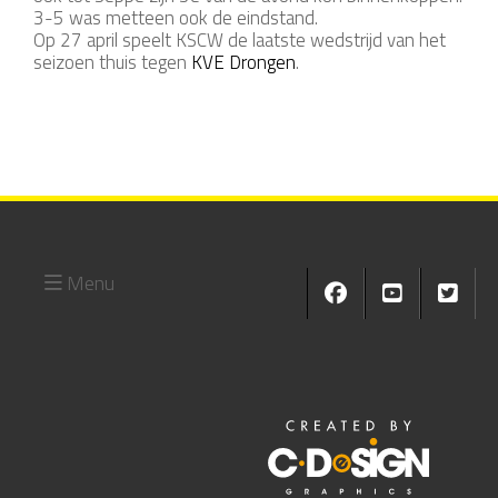
3-5 was metteen ook de eindstand.
Op 27 april speelt KSCW de laatste wedstrijd van het
seizoen thuis tegen
KVE Drongen
.
Menu