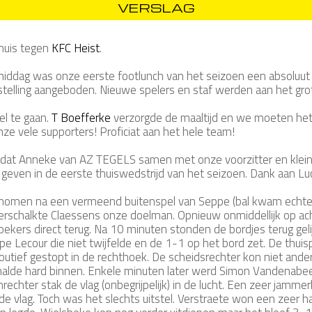
VERSLAG
huis tegen
KFC Heist
.
ddag was onze eerste footlunch van het seizoen een absoluut
stelling aangeboden. Nieuwe spelers en staf werden aan het grot
el te gaan.
T Boefferke
verzorgde de maaltijd en we moeten het 
e vele supporters! Proficiat aan het hele team!
dat Anneke van AZ TEGELS samen met onze voorzitter en klei
f geven in de eerste thuiswedstrijd van het seizoen. Dank aan 
omen na een vermeend buitenspel van Seppe (bal kwam echter v
 verschalkte Claessens onze doelman. Opnieuw onmiddellijk op 
ers direct terug. Na 10 minuten stonden de bordjes terug gelijk
ppe Lecour die niet twijfelde en de 1-1 op het bord zet. De th
tief gestopt in de rechthoek. De scheidsrechter kon niet ander
knalde hard binnen. Enkele minuten later werd Simon Vandenabe
jnrechter stak de vlag (onbegrijpelijk) in de lucht. Een zeer jamm
vlag. Toch was het slechts uitstel. Verstraete won een zeer hard