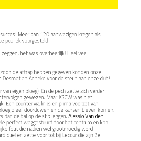
 succes! Meer dan 120 aanwezigen kregen als
e publiek voorgesteld!
zeggen, het was overheerlijk! Heel veel
nzoon de aftrap hebben gegeven konden onze
Luc Desmet en Anneke voor de steun aan onze club!
an eigen ploeg). En de pech zette zich verder
achtervolgen gewezen. Maar KSCW was niet
. Een counter via links en prima voorzet van
uisploeg bleef doorduwen en de kansen bleven komen.
s dan de bal op de stip leggen.
Alessio Van den
ele perfect weggestuurd door het centrum en kon
erlijke fout die nadien wel grootmoedig werd
 duel en zette voor tot bij Lecour die zijn 2e