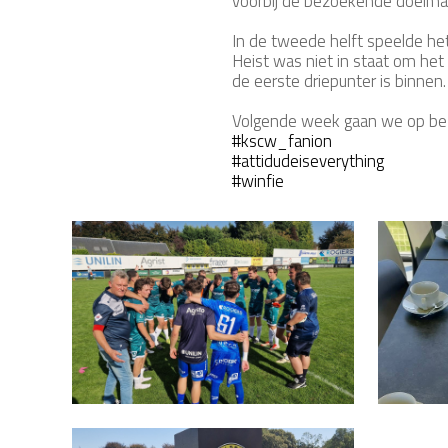
voorbij de bezoekende doelman
In de tweede helft speelde het
Heist was niet in staat om he
de eerste driepunter is binnen.
Volgende week gaan we op be
#kscw_fanion
#attidudeiseverything
#winfie