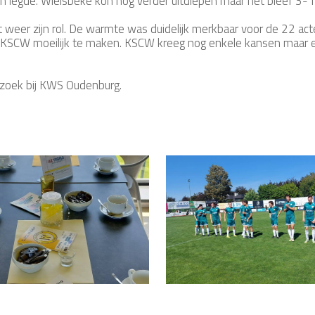
 legde. Wielsbeke kon nog verder uitdiepen maar het bleef 3-1
 weer zijn rol. De warmte was duidelijk merkbaar voor de 22 ac
t KSCW moeilijk te maken. KSCW kreeg nog enkele kansen maar ee
zoek bij KWS Oudenburg.