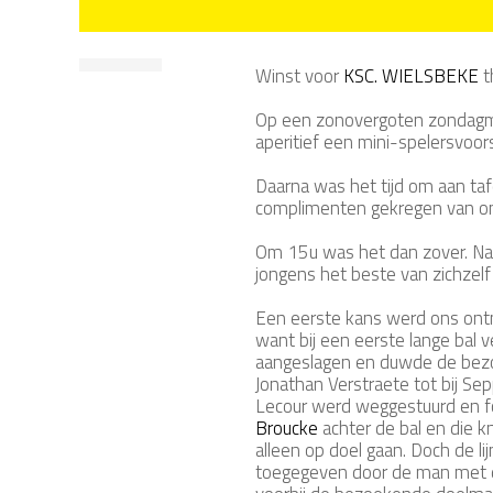
Winst voor
KSC. WIELSBEKE
t
Op een zonovergoten zondagmi
aperitief een mini-spelersvoor
Daarna was het tijd om aan taf
complimenten gekregen van onz
Om 15u was het dan zover. Na
jongens het beste van zichzel
Een eerste kans werd ons ontn
want bij een eerste lange bal
aangeslagen en duwde de bezoek
Jonathan Verstraete tot bij Se
Lecour werd weggestuurd en fou
Broucke
achter de bal en die 
alleen op doel gaan. Doch de li
toegegeven door de man met de 