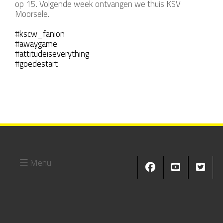
op 15. Volgende week ontvangen we thuis KSV
Moorsele.
#kscw_fanion
#awaygame
#attitudeiseverything
#goedestart
Menu