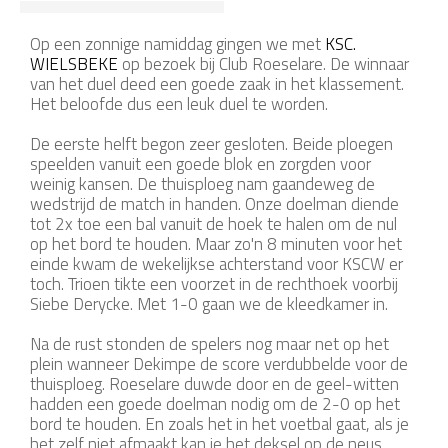
Op een zonnige namiddag gingen we met
KSC.
WIELSBEKE
op bezoek bij Club Roeselare. De winnaar
van het duel deed een goede zaak in het klassement.
Het beloofde dus een leuk duel te worden.
De eerste helft begon zeer gesloten. Beide ploegen
speelden vanuit een goede blok en zorgden voor
weinig kansen. De thuisploeg nam gaandeweg de
wedstrijd de match in handen. Onze doelman diende
tot 2x toe een bal vanuit de hoek te halen om de nul
op het bord te houden. Maar zo'n 8 minuten voor het
einde kwam de wekelijkse achterstand voor KSCW er
toch. Trioen tikte een voorzet in de rechthoek voorbij
Siebe Derycke. Met 1-0 gaan we de kleedkamer in.
Na de rust stonden de spelers nog maar net op het
plein wanneer Dekimpe de score verdubbelde voor de
thuisploeg. Roeselare duwde door en de geel-witten
hadden een goede doelman nodig om de 2-0 op het
bord te houden. En zoals het in het voetbal gaat, als je
het zelf niet afmaakt kan je het deksel op de neus