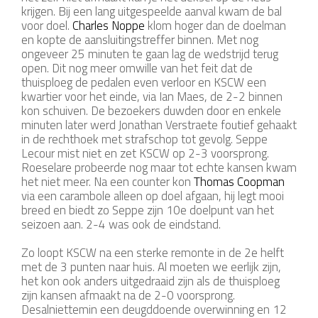
krijgen. Bij een lang uitgespeelde aanval kwam de bal
voor doel.
Charles Noppe
klom hoger dan de doelman
en kopte de aansluitingstreffer binnen. Met nog
ongeveer 25 minuten te gaan lag de wedstrijd terug
open. Dit nog meer omwille van het feit dat de
thuisploeg de pedalen even verloor en KSCW een
kwartier voor het einde, via Ian Maes, de 2-2 binnen
kon schuiven. De bezoekers duwden door en enkele
minuten later werd Jonathan Verstraete foutief gehaakt
in de rechthoek met strafschop tot gevolg. Seppe
Lecour mist niet en zet KSCW op 2-3 voorsprong.
Roeselare probeerde nog maar tot echte kansen kwam
het niet meer. Na een counter kon
Thomas Coopman
via een carambole alleen op doel afgaan, hij legt mooi
breed en biedt zo Seppe zijn 10e doelpunt van het
seizoen aan. 2-4 was ook de eindstand.
Zo loopt KSCW na een sterke remonte in de 2e helft
met de 3 punten naar huis. Al moeten we eerlijk zijn,
het kon ook anders uitgedraaid zijn als de thuisploeg
zijn kansen afmaakt na de 2-0 voorsprong.
Desalniettemin een deugddoende overwinning en 12