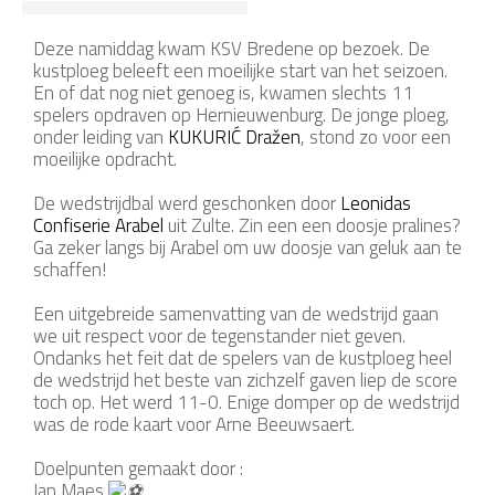
Deze namiddag kwam KSV Bredene op bezoek. De
kustploeg beleeft een moeilijke start van het seizoen.
En of dat nog niet genoeg is, kwamen slechts 11
spelers opdraven op Hernieuwenburg. De jonge ploeg,
onder leiding van
KUKURIĆ Dražen
, stond zo voor een
moeilijke opdracht.
De wedstrijdbal werd geschonken door
Leonidas
Confiserie Arabel
uit Zulte. Zin een een doosje pralines?
Ga zeker langs bij Arabel om uw doosje van geluk aan te
schaffen!
Een uitgebreide samenvatting van de wedstrijd gaan
we uit respect voor de tegenstander niet geven.
Ondanks het feit dat de spelers van de kustploeg heel
de wedstrijd het beste van zichzelf gaven liep de score
toch op. Het werd 11-0. Enige domper op de wedstrijd
was de rode kaart voor Arne Beeuwsaert.
Doelpunten gemaakt door :
Ian Maes