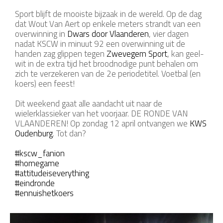
Sport blijft de mooiste bijzaak in de wereld. Op de dag
dat Wout Van Aert op enkele meters strandt van een
overwinning in
Dwars door Vlaanderen
, vier dagen
nadat KSCW in minuut 92 een overwinning uit de
handen zag glippen tegen
Zwevegem Sport
, kan geel-
wit in de extra tijd het broodnodige punt behalen om
zich te verzekeren van de 2e periodetitel. Voetbal (en
koers) een feest!
Dit weekend gaat alle aandacht uit naar de
wielerklassieker van het voorjaar. DE RONDE VAN
VLAANDEREN! Op zondag 12 april ontvangen we
KWS
Oudenburg
. Tot dan?
#kscw_fanion
#homegame
#attitudeiseverything
#eindronde
#ennuishetkoers