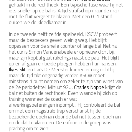
gehaakt in de rechthoek. Een typische fase waar hij net
iets sneller op de bal is. Altijd strafschop maar de man
met de fluit vergeet te blazen. Met een 0-1 stand
duiken we de kleedkamer in.
In de tweede helft zelfde spelbeeld, KSCW probeert
maar de bezoekers geven weinig weg. Het blijft
oppassen voor de snelle counter of lange bal. Net na
het uur is Simon Vandenabeele er opnieuw dicht bij,
maar zijn kopbal gaat rakelings naast de paal. Het blijft
op en af gaan en beide ploegen hebben hun kansen.
Ilyes Sliti
en Lars De Meester komen er nog dichtbij
maar de tijd tikt ongenadig verder. KSCW moet
minstens 1 punt nemen om zeker te zijn van winst van
de 2e periodetitel. Minuut 92...,
Charles Noppe
krijgt de
bal net buiten de rechthoek. Even waande hij zich op
training wanneer de coach er wat
afwerkingsoefeningen inpompt... Hij controleert de bal
en met een magistrale trap verschanst hij de
bezoekende doelman door de bal net tussen doelman
en deklat te vlammen. De euforie in de groep was
prachtig om te zien!