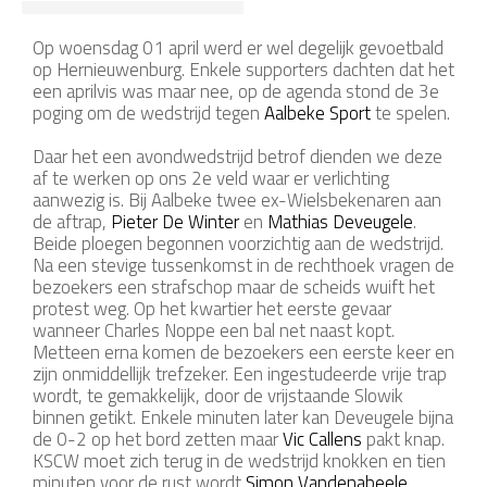
Op woensdag 01 april werd er wel degelijk gevoetbald
op Hernieuwenburg. Enkele supporters dachten dat het
een aprilvis was maar nee, op de agenda stond de 3e
poging om de wedstrijd tegen
Aalbeke Sport
te spelen.
Daar het een avondwedstrijd betrof dienden we deze
af te werken op ons 2e veld waar er verlichting
aanwezig is. Bij Aalbeke twee ex-Wielsbekenaren aan
de aftrap,
Pieter De Winter
en
Mathias Deveugele
.
Beide ploegen begonnen voorzichtig aan de wedstrijd.
Na een stevige tussenkomst in de rechthoek vragen de
bezoekers een strafschop maar de scheids wuift het
protest weg. Op het kwartier het eerste gevaar
wanneer Charles Noppe een bal net naast kopt.
Metteen erna komen de bezoekers een eerste keer en
zijn onmiddellijk trefzeker. Een ingestudeerde vrije trap
wordt, te gemakkelijk, door de vrijstaande Slowik
binnen getikt. Enkele minuten later kan Deveugele bijna
de 0-2 op het bord zetten maar
Vic Callens
pakt knap.
KSCW moet zich terug in de wedstrijd knokken en tien
minuten voor de rust wordt
Simon Vandenabeele