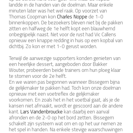
landde in de handen van de doelman. Maar enkele
minuten later was het wel raak. Op voorzet van
Thomas Coopman kon
Charles Noppe
de 1-0
binnenkoppen. De bezoekers bleven niet bij de pakken
zitten en halfweg de 1e helft kopt een blauwhemd
onbegrijpelijk naast. Net voor de rust had Vic Callens
opnieuw een knappe redding in huis op een kopbal van
dichtbij. Zo kon er met 1-0 gerust worden.
Terwijl de aanwezige supporters konden genieten van
een heerlijke dessert, aangeboden door Bakker
Wouter, probeerden beide trainers om hun ploeg klaar
te stomen voor de 2e helft.
En we waren pas begonnen wanneer Bissegem bijna
de gelijkmaker te pakken had. Toch kon onze doelman
opnieuw met een voetreflex de gelijkmaker
voorkomen. En zoals het in het voetbal gaat, als je de
kansen niet afmaakt, wordt er gescoord aan de andere
kant.
Lars Vandenbroucke
kan daarbij een aanval
afronden en de 2-0 op het bord zetten. Bissegem
schakelt zijn systeem wat om en op het uur nemen ze
het spel in handen. Na enkele stevige waarschuwingen