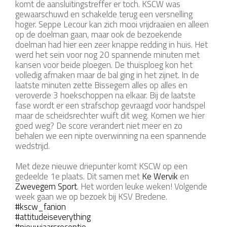
komt de aansluitingstreffer er toch. KSCW was
gewaarschuwd en schakelde terug een versnelling
hoger. Seppe Lecour kan zich mooi vrijdraaien en alleen
op de doelman gaan, maar ook de bezoekende
doelman had hier een zeer knappe redding in huis. Het
werd het sein voor nog 20 spannende minuten met
kansen voor beide ploegen. De thuisploeg kon het
volledig afmaken maar de bal ging in het zijnet. In de
laatste minuten zette Bissegem alles op alles en
veroverde 3 hoekschoppen na elkaar. Bij de laatste
fase wordt er een strafschop gevraagd voor handspel
maar de scheidsrechter wuift dit weg. Komen we hier
goed weg? De score verandert niet meer en zo
behalen we een nipte overwinning na een spannende
wedstrijd.
Met deze nieuwe driepunter komt KSCW op een
gedeelde 1e plaats. Dit samen met
Ke Wervik
en
Zwevegem Sport
. Het worden leuke weken! Volgende
week gaan we op bezoek bij KSV Bredene.
#kscw_fanion
#attitudeiseverything
#nieuwjaarsreceptie