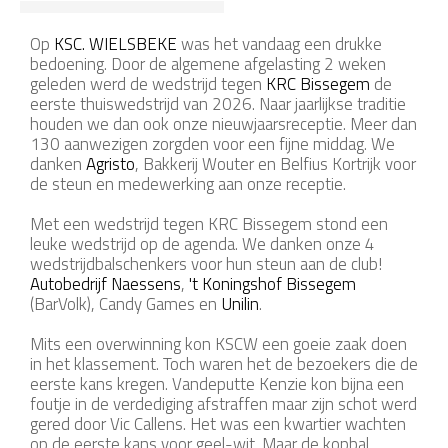
Op
KSC. WIELSBEKE
was het vandaag een drukke
bedoening. Door de algemene afgelasting 2 weken
geleden werd de wedstrijd tegen
KRC Bissegem
de
eerste thuiswedstrijd van 2026. Naar jaarlijkse traditie
houden we dan ook onze nieuwjaarsreceptie. Meer dan
130 aanwezigen zorgden voor een fijne middag. We
danken
Agristo
, Bakkerij Wouter en Belfius Kortrijk voor
de steun en medewerking aan onze receptie.
Met een wedstrijd tegen KRC Bissegem stond een
leuke wedstrijd op de agenda. We danken onze 4
wedstrijdbalschenkers voor hun steun aan de club!
Autobedrijf Naessens
,
't Koningshof Bissegem
(BarVolk), Candy Games en
Unilin
.
Mits een overwinning kon KSCW een goeie zaak doen
in het klassement. Toch waren het de bezoekers die de
eerste kans kregen. Vandeputte Kenzie kon bijna een
foutje in de verdediging afstraffen maar zijn schot werd
gered door Vic Callens. Het was een kwartier wachten
op de eerste kans voor geel-wit. Maar de kopbal