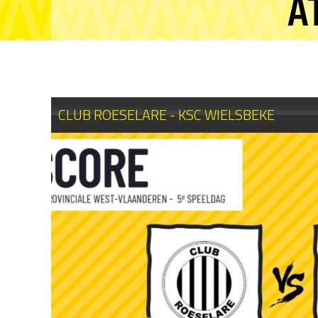
A
CLUB ROESELARE - KSC WIELSBEKE